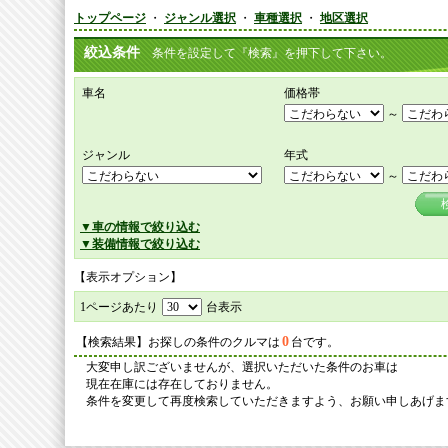
トップページ
・
ジャンル選択
・
車種選択
・
地区選択
絞込条件
条件を設定して『検索』を押下して下さい。
車名
価格帯
～
ジャンル
年式
～
▼車の情報で絞り込む
▼装備情報で絞り込む
【表示オプション】
1ページあたり
台表示
0
【検索結果】お探しの条件のクルマは
台です。
大変申し訳ございませんが、選択いただいた条件のお車は
現在在庫には存在しておりません。
条件を変更して再度検索していただきますよう、お願い申しあげま