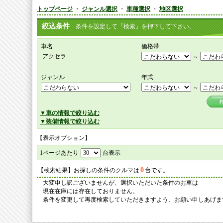
トップページ
・
ジャンル選択
・
車種選択
・
地区選択
絞込条件
条件を設定して『検索』を押下して下さい。
車名
価格帯
アクセラ
～
ジャンル
年式
～
▼車の情報で絞り込む
▼装備情報で絞り込む
【表示オプション】
1ページあたり
台表示
0
【検索結果】お探しの条件のクルマは
台です。
大変申し訳ございませんが、選択いただいた条件のお車は
現在在庫には存在しておりません。
条件を変更して再度検索していただきますよう、お願い申しあげま