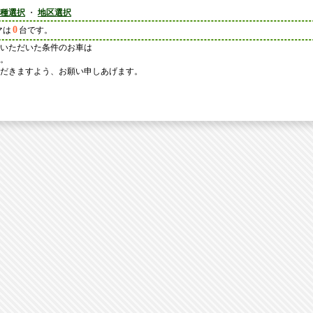
種選択
・
地区選択
0
マは
台です。
いただいた条件のお車は
。
だきますよう、お願い申しあげます。