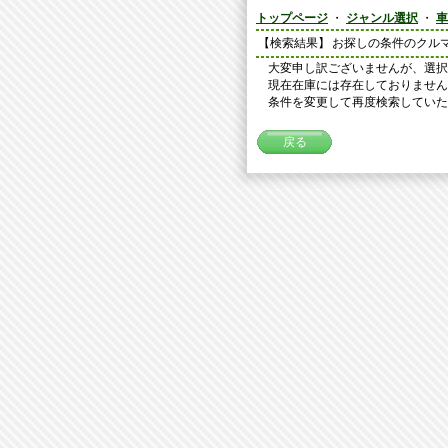
トップページ
・
ジャンル選択
・
車
【検索結果】
お探しの条件のクル
大変申し訳ございませんが、選択
現在在庫には存在しておりません
条件を変更して再度検索していた
戻る