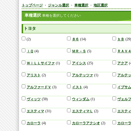
トップページ
・
ジャンル選択
・
車種選択
・
地区選択
車種選択
車種を選択してください
トヨタ
(2)
８６
(14)
ｂＢ
(29
ｉＱ
(4)
ＭＲ－Ｓ
(5)
ＲＡＶ
ＷｉＬＬサイファ
(1)
アイシス
(25)
アクア
(
アリスト
(2)
アルテッツァ
(1)
アルテ
アルファードＶ
(3)
イスト
(4)
イプサ
ヴィッツ
(59)
ウィンダム
(1)
ヴェル
エスティマ
(31)
エスティマＬ
(2)
エステ
カローラ
(4)
カローラアクシオ
(2)
カロー