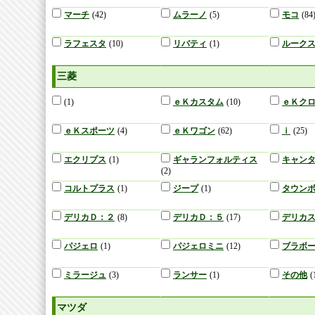
マーチ
(42)
ムラーノ
(5)
モコ
(84
ラフェスタ
(10)
リバティ
(1)
ルーク
三菱
(1)
ｅＫカスタム
(10)
ｅＫク
ｅＫスポーツ
(4)
ｅＫワゴン
(62)
ｉ
(25)
エクリプス
(1)
ギャランフォルティス
キャン
(2)
コルトプラス
(1)
ジープ
(1)
タウン
デリカＤ：２
(8)
デリカＤ：５
(17)
デリカ
パジェロ
(1)
パジェロミニ
(12)
ブラボ
ミラージュ
(3)
ランサー
(1)
その他
(
マツダ