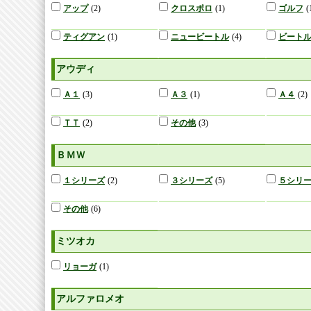
アップ
(2)
クロスポロ
(1)
ゴルフ
(
ティグアン
(1)
ニュービートル
(4)
ビート
アウディ
Ａ１
(3)
Ａ３
(1)
Ａ４
(2)
ＴＴ
(2)
その他
(3)
ＢＭＷ
１シリーズ
(2)
３シリーズ
(5)
５シリ
その他
(6)
ミツオカ
リョーガ
(1)
アルファロメオ