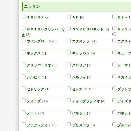
ニッサン
１８０ＳＸ
(2)
ＡＤ
(6)
Ｂｅ－
ＮＶ１００クリッパーリ
ＮＶ２００バネット
(5)
ＮＶ３
(8)
オ
(3)
ウイングロード
(8)
エクステラ
(21)
エクス
キックス
(1)
キャラバン
(9)
キュー
クリッパーリオ
(5)
グロリア
(1)
シーマ
(
シルビア
(1)
シルフィ
(5)
スカイ
セドリック
(1)
セレナ
(102)
ダット
ティーダ
(30)
ティーダラティオ
(8)
デイズ
(
ノート
(77)
バネット
(7)
バネッ
フェアレディＺ
(5)
プリメーラ
(3)
ブルー