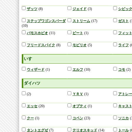
ザッツ
(8)
ジェイド
(3)
シビッ
ステップワゴンスパーダ
ストリーム
(17)
ゼスト
(
(10)
バモスホビオ
(11)
ビート
(1)
フィッ
フリードスパイク
(8)
モビリオ
(5)
ライフ
(
いすゞ
ウィザード
(1)
エルフ
(10)
コモ
(2)
ダイハツ
(2)
ＹＲＶ
(1)
アトレ
エッセ
(20)
オプティ
(1)
キャス
クー
(1)
コペン
(23)
ソニカ
(
タントエグゼ
(7)
テリオスキッド
(14)
トール
(