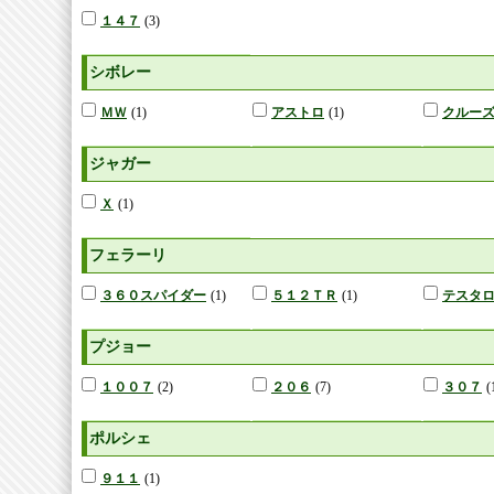
１４７
(3)
シボレー
ＭＷ
(1)
アストロ
(1)
クルー
ジャガー
Ｘ
(1)
フェラーリ
３６０スパイダー
(1)
５１２ＴＲ
(1)
テスタ
プジョー
１００７
(2)
２０６
(7)
３０７
(
ポルシェ
９１１
(1)