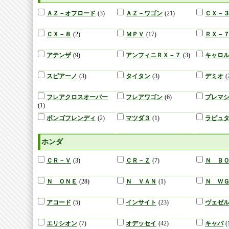
ＡＺ－オフロード
(3)
ＡＺ－ワゴン
(21)
ＣＸ－
ＣＸ－８
(2)
ＭＰＶ
(17)
ＲＸ－
アテンザ
(9)
アンフィニＲＸ－７
(3)
キャロ
スピアーノ
(3)
タイタン
(3)
デミオ
(
フレアクロスオーバー
フレアワゴン
(6)
プレマ
(1)
ボンゴフレンディ
(2)
マツダ３
(1)
ラピュ
ホンダ
ＣＲ－Ｖ
(3)
ＣＲ－Ｚ
(7)
Ｎ Ｂ
Ｎ ＯＮＥ
(28)
Ｎ ＶＡＮ
(1)
Ｎ Ｗ
アコード
(5)
インサイト
(23)
ヴェゼ
エリシオン
(7)
オデッセイ
(42)
キャパ
(