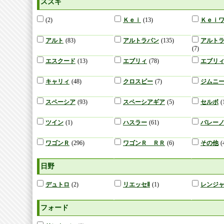
スズキ
(2)
Ｋｅｉ
(13)
Ｋｅｉ
アルト
(83)
アルトラパン
(135)
アルト
(7)
エスクード
(13)
エブリィ
(78)
エブリ
キャリィ
(48)
クロスビー
(7)
ジムニ
スペーシア
(93)
スペーシアギア
(5)
セルボ
(
ツイン
(1)
ハスラー
(61)
バレー
ワゴンＲ
(296)
ワゴンＲ ＲＲ
(6)
その他
(
日野
デュトロ
(2)
リエッセⅡ
(1)
レンジ
フォード